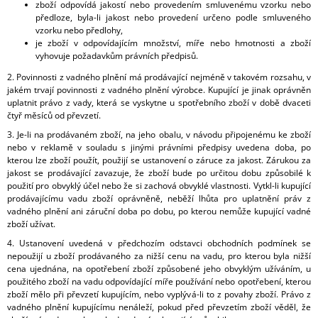
zboží odpovídá jakostí nebo provedením smluvenému vzorku nebo
předloze, byla-li jakost nebo provedení určeno podle smluveného
vzorku nebo předlohy,
je zboží v odpovídajícím množství, míře nebo hmotnosti a
zboží
vyhovuje požadavkům právních předpisů.
2. Povinnosti z vadného plnění má prodávající nejméně v takovém rozsahu, v
jakém trvají povinnosti z vadného plnění výrobce. Kupující je jinak oprávněn
uplatnit právo z vady, která se vyskytne u spotřebního zboží v době dvaceti
čtyř měsíců od převzetí.
3. Je-li na prodávaném zboží, na jeho obalu, v návodu připojenému ke zboží
nebo v reklamě v souladu s jinými právními předpisy uvedena doba, po
kterou lze zboží použít, použijí se ustanovení o záruce za jakost. Zárukou za
jakost se prodávající zavazuje, že zboží bude po určitou dobu způsobilé k
použití pro obvyklý účel nebo že si zachová obvyklé vlastnosti. Vytkl-li kupující
prodávajícímu vadu zboží oprávněně, neběží lhůta pro uplatnění práv z
vadného plnění ani záruční doba po dobu, po kterou nemůže kupující vadné
zboží užívat.
4. Ustanovení uvedená v předchozím odstavci obchodních podmínek se
nepoužijí u zboží prodávaného za nižší cenu na vadu, pro kterou byla nižší
cena ujednána, na opotřebení zboží způsobené jeho obvyklým užíváním, u
použitého zboží na vadu odpovídající míře používání nebo opotřebení, kterou
zboží mělo při převzetí kupujícím, nebo vyplývá-li to z povahy zboží. Právo z
vadného plnění kupujícímu nenáleží, pokud před převzetím zboží věděl, že