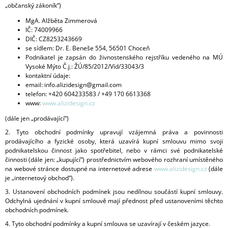
„občanský zákoník“)
A
MgA. Alžběta Zimmerová
J
IČ: 74009966
Í
DIČ: CZ8253243669
se sídlem: Dr. E. Beneše 554, 56501 Choceň
T
Podnikatel je zapsán do živnostenského rejstříku vedeného na MÚ
?
Vysoké Mýto Č.j.: ŽÚ/85/2012/Víd/33043/3
kontaktní údaje:
email: info.alizidesign@gmail.com
telefon: +420 604233583 / +49 170 6613368
www:
www.alizidesign.cz
HLEDAT
(dále jen „prodávající“)
2. Tyto obchodní podmínky upravují vzájemná práva a povinnosti
prodávajícího a fyzické osoby, která uzavírá kupní smlouvu mimo svoji
podnikatelskou činnost jako spotřebitel, nebo v rámci své podnikatelské
D
činnosti (dále jen: „kupující“) prostřednictvím webového rozhraní umístěného
O
na webové stránce dostupné na internetové adrese
www.alizidesign.cz
(dále
P
je „internetový obchod“).
O
3. Ustanovení obchodních podmínek jsou nedílnou součástí kupní smlouvy.
R
Odchylná ujednání v kupní smlouvě mají přednost před ustanoveními těchto
U
obchodních podmínek.
Č
4. Tyto obchodní podmínky a kupní smlouva se uzavírají v českém jazyce.
U