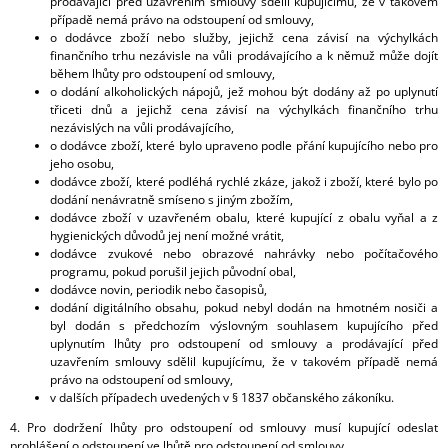
prodávající před uzavřením smlouvy sdělil kupujícímu, že v takovém
případě nemá právo na odstoupení od smlouvy,
o dodávce zboží nebo služby, jejichž cena závisí na výchylkách
finančního trhu nezávisle na vůli prodávajícího a k němuž může dojít
během lhůty pro odstoupení od smlouvy,
o dodání alkoholických nápojů, jež mohou být dodány až po uplynutí
třiceti dnů a jejichž cena závisí na výchylkách finančního trhu
nezávislých na vůli prodávajícího,
o dodávce zboží, které bylo upraveno podle přání kupujícího nebo pro
jeho osobu,
dodávce zboží, které podléhá rychlé zkáze, jakož i zboží, které bylo po
dodání nenávratně smíseno s jiným zbožím,
dodávce zboží v uzavřeném obalu, které kupující z obalu vyňal a z
hygienických důvodů jej není možné vrátit,
dodávce zvukové nebo obrazové nahrávky nebo počítačového
programu, pokud porušil jejich původní obal,
dodávce novin, periodik nebo časopisů,
dodání digitálního obsahu, pokud nebyl dodán na hmotném nosiči a
byl dodán s předchozím výslovným souhlasem kupujícího před
uplynutím lhůty pro odstoupení od smlouvy a prodávající před
uzavřením smlouvy sdělil kupujícímu, že v takovém případě nemá
právo na odstoupení od smlouvy,
v dalších případech uvedených v § 1837 občanského zákoníku.
4. Pro dodržení lhůty pro odstoupení od smlouvy musí kupující odeslat
prohlášení o odstoupení ve lhůtě pro odstoupení od smlouvy.