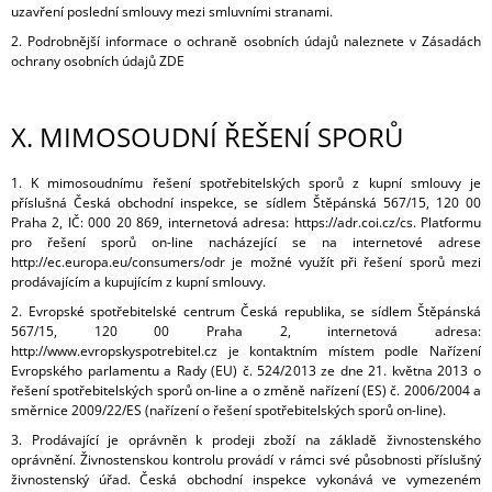
uzavření poslední smlouvy mezi smluvními stranami.
2. Podrobnější informace o ochraně osobních údajů naleznete v Zásadách
ochrany osobních údajů ZDE
X.
MIMOSOUDNÍ ŘEŠENÍ SPORŮ
1. K mimosoudnímu řešení spotřebitelských sporů z kupní smlouvy je
příslušná Česká obchodní inspekce, se sídlem Štěpánská 567/15, 120 00
Praha 2, IČ: 000 20 869, internetová adresa: https://adr.coi.cz/cs. Platformu
pro řešení sporů on-line nacházející se na internetové adrese
http://ec.europa.eu/consumers/odr je možné využít při řešení sporů mezi
prodávajícím a kupujícím z kupní smlouvy.
2. Evropské spotřebitelské centrum Česká republika, se sídlem Štěpánská
567/15, 120 00 Praha 2, internetová adresa:
http://www.evropskyspotrebitel.cz je kontaktním místem podle Nařízení
Evropského parlamentu a Rady (EU) č. 524/2013 ze dne 21. května 2013 o
řešení spotřebitelských sporů on-line a o změně nařízení (ES) č. 2006/2004 a
směrnice 2009/22/ES (nařízení o řešení spotřebitelských sporů on-line).
3. Prodávající je oprávněn k prodeji zboží na základě živnostenského
oprávnění. Živnostenskou kontrolu provádí v rámci své působnosti příslušný
živnostenský úřad. Česká obchodní inspekce vykonává ve vymezeném