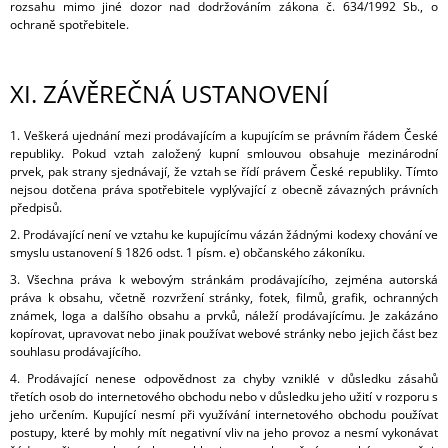
rozsahu mimo jiné dozor nad dodržováním zákona č. 634/1992 Sb., o
ochraně spotřebitele.
XI.
ZÁVĚREČNÁ USTANOVENÍ
1. Veškerá ujednání mezi prodávajícím a kupujícím se právním řádem České
republiky. Pokud vztah založený kupní smlouvou obsahuje mezinárodní
prvek, pak strany sjednávají, že vztah se řídí právem České republiky. Tímto
nejsou dotčena práva spotřebitele vyplývající z obecně závazných právních
předpisů.
2. Prodávající není ve vztahu ke kupujícímu vázán žádnými kodexy chování ve
smyslu ustanovení § 1826 odst. 1 písm. e) občanského zákoníku.
3. Všechna práva k webovým stránkám prodávajícího, zejména autorská
práva k obsahu, včetně rozvržení stránky, fotek, filmů, grafik, ochranných
známek, loga a dalšího obsahu a prvků, náleží prodávajícímu. Je zakázáno
kopírovat, upravovat nebo jinak používat webové stránky nebo jejich část bez
souhlasu prodávajícího.
4. Prodávající nenese odpovědnost za chyby vzniklé v důsledku zásahů
třetích osob do internetového obchodu nebo v důsledku jeho užití v rozporu s
jeho určením. Kupující nesmí při využívání internetového obchodu používat
postupy, které by mohly mít negativní vliv na jeho provoz a nesmí vykonávat