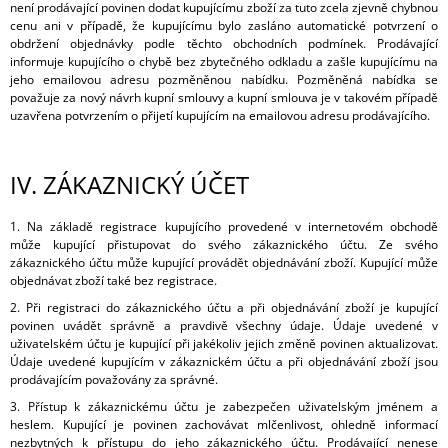
není prodávající povinen dodat kupujícímu zboží za tuto zcela zjevně chybnou
cenu ani v případě, že kupujícímu bylo zasláno automatické potvrzení o
obdržení objednávky podle těchto obchodních podmínek. Prodávající
informuje kupujícího o chybě bez zbytečného odkladu a zašle kupujícímu na
jeho emailovou adresu pozměněnou nabídku. Pozměněná nabídka se
považuje za nový návrh kupní smlouvy a kupní smlouva je v takovém případě
uzavřena potvrzením o přijetí kupujícím na emailovou adresu prodávajícího.
IV.
ZÁKAZNICKÝ ÚČET
1. Na základě registrace kupujícího provedené v internetovém obchodě
může kupující přistupovat do svého zákaznického účtu. Ze svého
zákaznického účtu může kupující provádět objednávání zboží. Kupující může
objednávat zboží také bez registrace.
2. Při registraci do zákaznického účtu a při objednávání zboží je kupující
povinen uvádět správně a pravdivě všechny údaje. Údaje uvedené v
uživatelském účtu je kupující při jakékoliv jejich změně povinen aktualizovat.
Údaje uvedené kupujícím v zákaznickém účtu a při objednávání zboží jsou
prodávajícím považovány za správné.
3. Přístup k zákaznickému účtu je zabezpečen uživatelským jménem a
heslem. Kupující je povinen zachovávat mlčenlivost, ohledně informací
nezbytných k přístupu do jeho zákaznického účtu. Prodávající nenese