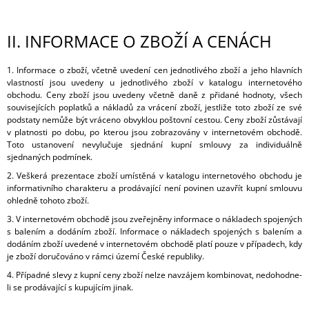
J
E
II.
INFORMACE O ZBOŽÍ A CENÁCH
M
E
1. Informace o zboží, včetně uvedení cen jednotlivého zboží a jeho hlavních
POKLADNIČKA
vlastností jsou uvedeny u jednotlivého zboží v katalogu internetového
ŽIRAFA
obchodu. Ceny zboží jsou uvedeny včetně daně z přidané hodnoty, všech
souvisejících poplatků a nákladů za vrácení zboží, jestliže toto zboží ze své
1
podstaty nemůže být vráceno obvyklou poštovní cestou. Ceny zboží zůstávají
750
v platnosti po dobu, po kterou jsou zobrazovány v internetovém obchodě.
Kč
Toto ustanovení nevylučuje sjednání kupní smlouvy za individuálně
sjednaných podmínek.
2. Veškerá prezentace zboží umístěná v katalogu internetového obchodu je
informativního charakteru a prodávající není povinen uzavřít kupní smlouvu
ohledně tohoto zboží.
3. V internetovém obchodě jsou zveřejněny informace o nákladech spojených
s balením a dodáním zboží. Informace o nákladech spojených s balením a
dodáním zboží uvedené v internetovém obchodě platí pouze v případech, kdy
je zboží doručováno v rámci území České republiky.
4. Případné slevy z kupní ceny zboží nelze navzájem kombinovat, nedohodne-
li se prodávající s kupujícím jinak.