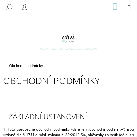
K
Přejít
NÁKUP
M
HLEDAT
na
KOŠÍK
O
PŘIHLÁŠENÍ
ZPĚT
ZPĚT
obsah
Š
Í
C
K
O
P
O
T
Domů
Obchodní podmínky
Ř
OBCHODNÍ PODMÍNKY
E
B
U
J
E
I. ZÁKLADNÍ USTANOVENÍ
T
E
1. Tyto všeobecné obchodní podmínky (dále jen „obchodní podmínky“) jsou
N
vydané dle § 1751 a násl. zákona č. 89/2012 Sb., občanský zákoník (dále jen