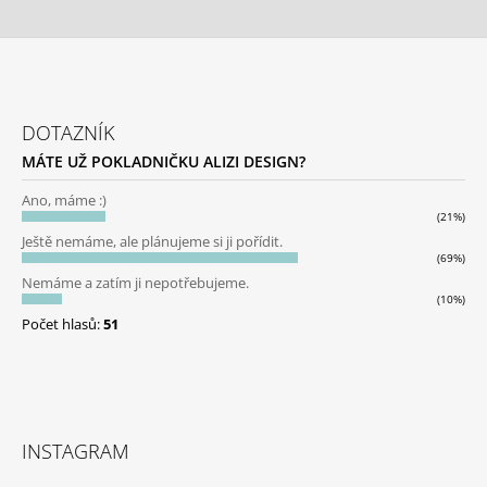
Z
Á
DOTAZNÍK
P
MÁTE UŽ POKLADNIČKU ALIZI DESIGN?
A
T
Ano, máme :)
(21%)
Í
Ještě nemáme, ale plánujeme si ji pořídit.
(69%)
Nemáme a zatím ji nepotřebujeme.
(10%)
Počet hlasů:
51
INSTAGRAM