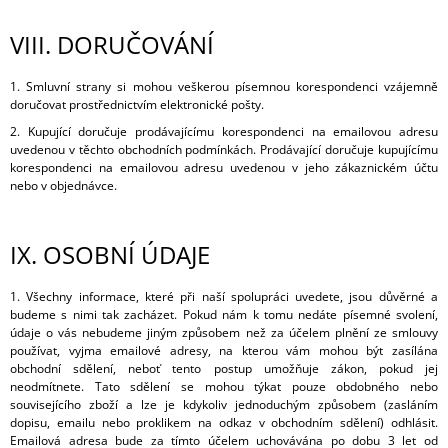
VIII.
DORUČOVÁNÍ
1. Smluvní strany si mohou veškerou písemnou korespondenci vzájemně
doručovat prostřednictvím elektronické pošty.
2. Kupující doručuje prodávajícímu korespondenci na emailovou adresu
uvedenou v těchto obchodních podmínkách. Prodávající doručuje kupujícímu
korespondenci na emailovou adresu uvedenou v jeho zákaznickém účtu
nebo v objednávce.
IX.
OSOBNÍ ÚDAJE
1. Všechny informace, které při naší spolupráci uvedete, jsou důvěrné a
budeme s nimi tak zacházet. Pokud nám k tomu nedáte písemné svolení,
údaje o vás nebudeme jiným způsobem než za účelem plnění ze smlouvy
používat, vyjma emailové adresy, na kterou vám mohou být zasílána
obchodní sdělení, neboť tento postup umožňuje zákon, pokud jej
neodmítnete. Tato sdělení se mohou týkat pouze obdobného nebo
souvisejícího zboží a lze je kdykoliv jednoduchým způsobem (zasláním
dopisu, emailu nebo proklikem na odkaz v obchodním sdělení) odhlásit.
Emailová adresa bude za tímto účelem uchovávána po dobu 3 let od