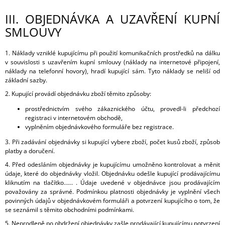
III.
OBJEDNÁVKA A UZAVŘENÍ KUPNÍ
SMLOUVY
1. Náklady vzniklé kupujícímu při použití komunikačních prostředků na dálku
v souvislosti s uzavřením kupní smlouvy (náklady na internetové připojení,
náklady na telefonní hovory), hradí kupující sám. Tyto náklady se neliší od
základní sazby.
2. Kupující provádí objednávku zboží těmito způsoby:
prostřednictvím svého zákaznického účtu, provedl-li předchozí
registraci v internetovém obchodě,
vyplněním objednávkového formuláře bez registrace.
3. Při zadávání objednávky si kupující vybere zboží, počet kusů zboží, způsob
platby a doručení.
4. Před odesláním objednávky je kupujícímu umožněno kontrolovat a měnit
údaje, které do objednávky vložil. Objednávku odešle kupující prodávajícímu
kliknutím na tlačítko…… . Údaje uvedené v objednávce jsou prodávajícím
považovány za správné. Podmínkou platnosti objednávky je vyplnění všech
povinných údajů v objednávkovém formuláři a potvrzení kupujícího o tom, že
se seznámil s těmito obchodními podmínkami.
5. Neprodleně po obdržení objednávky zašle prodávající kupujícímu potvrzení