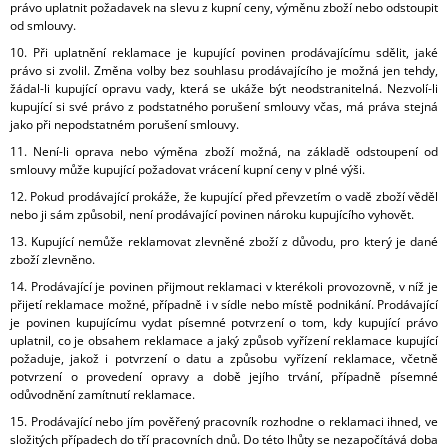
právo uplatnit požadavek na slevu z kupní ceny, výměnu zboží nebo odstoupit
od smlouvy.
10. Při uplatnění reklamace je kupující povinen prodávajícímu sdělit, jaké
právo si zvolil. Změna volby bez souhlasu prodávajícího je možná jen tehdy,
žádal-li kupující opravu vady, která se ukáže být neodstranitelná. Nezvolí-li
kupující si své právo z podstatného porušení smlouvy včas, má práva stejná
jako při nepodstatném porušení smlouvy.
11. Není-li oprava nebo výměna zboží možná, na základě odstoupení od
smlouvy může kupující požadovat vrácení kupní ceny v plné výši.
12. Pokud prodávající prokáže, že kupující před převzetím o vadě zboží věděl
nebo ji sám způsobil, není prodávající povinen nároku kupujícího vyhovět.
13. Kupující nemůže reklamovat zlevněné zboží z důvodu, pro který je dané
zboží zlevněno.
14. Prodávající je povinen přijmout reklamaci v kterékoli provozovně, v níž je
přijetí reklamace možné, případně i v sídle nebo místě podnikání. Prodávající
je povinen kupujícímu vydat písemné potvrzení o tom, kdy kupující právo
uplatnil, co je obsahem reklamace a jaký způsob vyřízení reklamace kupující
požaduje, jakož i potvrzení o datu a způsobu vyřízení reklamace, včetně
potvrzení o provedení opravy a době jejího trvání, případně písemné
odůvodnění zamítnutí reklamace.
15. Prodávající nebo jím pověřený pracovník rozhodne o reklamaci ihned, ve
složitých případech do tří pracovních dnů. Do této lhůty se nezapočítává doba