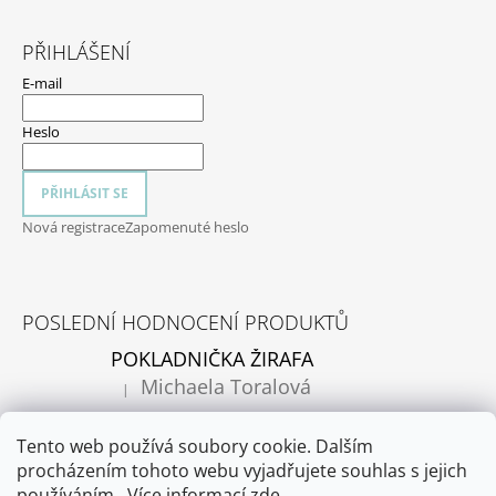
PŘIHLÁŠENÍ
E-mail
Heslo
PŘIHLÁSIT SE
Nová registrace
Zapomenuté heslo
POSLEDNÍ HODNOCENÍ PRODUKTŮ
POKLADNIČKA ŽIRAFA
Michaela Toralová
|
Hodnocení produktu je 5 z 5 hvězdiček.
Pokladnička je krásná. Moc děkujeme 😊
Tento web používá soubory cookie. Dalším
procházením tohoto webu vyjadřujete souhlas s jejich
používáním.. Více informací
zde
.