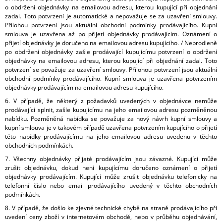
o obdržení objednávky na emailovou adresu, kterou kupující při objednání
zadal. Toto potvrzení je automatické a nepovažuje se za uzavření smlouvy.
Přílohou potvrzení jsou aktuální obchodní podmínky prodávajícího. Kupní
smlouva je uzavřena až po přijetí objednávky prodávajícím. Oznámení o
přijetí objednávky je doručeno na emailovou adresu kupujícího. / Neprodleně
po obdržení objednávky zašle prodávající kupujícímu potvrzení o obdržení
objednávky na emailovou adresu, kterou kupující při objednání zadal. Toto
potvrzení se považuje za uzavření smlouvy. Přílohou potvrzení jsou aktuální
obchodní podmínky prodávajícího. Kupní smlouva je uzavřena potvrzením
objednávky prodávajícím na emailovou adresu kupujícího.
6. V případě, že některý z požadavků uvedených v objednávce nemůže
prodávající splnit, zašle kupujícímu na jeho emailovou adresu pozměněnou
nabídku. Pozměněná nabídka se považuje za nový návrh kupní smlouvy a
kupní smlouva je v takovém případě uzavřena potvrzením kupujícího o přijetí
této nabídky prodávajícímu na jeho emailovou adresu uvedenu v těchto
obchodních podmínkách.
7. Všechny objednávky přijaté prodávajícím jsou závazné. Kupující může
zrušit objednávku, dokud není kupujícímu doručeno oznámení o přijetí
objednávky prodávajícím. Kupující může zrušit objednávku telefonicky na
telefonní číslo nebo email prodávajícího uvedený v těchto obchodních
podmínkách.
8. V případě, že došlo ke zjevné technické chybě na straně prodávajícího při
uvedení ceny zboží v internetovém obchodě, nebo v průběhu objednávání,