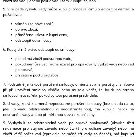
zboží má vadu, anebo pokud vadu sám kupující způsobil.
5. V případě výskytu vady může kupující prodávajícímu předložit reklamaci a
požadovat:
výměnu za nové zboží,
opravu zboží,
přiměřenou slevu z kupní ceny,
odstoupit od smlouvy.
6. Kupující má právo odstoupit od smlouvy:
pokud má zboží podstatnou vadu,
pokud nemůže věc řádně užívat pro opakovaný výskyt vady nebo vad
po opravě,
při větším počtu vad zboží.
7. Podstatné je takové porušení smlouvy, o němž strana porušující smlouvu
již při uzavření smlouvy věděla nebo musela vědět, že by druhá strana
smlouvu neuzavřela, pokud by toto porušení předvídala.
8. U vady, která znamená nepodstatné porušení smlouvy (bez ohledu na to,
jde-li o vadu odstranitelnou či neodstranitelnou), má kupující nárok na
odstranění vady anebo přiměřenou slevu z kupní ceny.
9. Vyskytla-li se odstranitelná vada po opravě opakovaně (obvykle třetí
reklamace pro stejnou závadu nebo čtvrtá pro odlišné závady) nebo má
zboží větší počet vad (zpravidla nejméně tři vady současně), má kupující