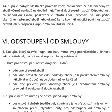
14. Kupující nabývá vlastnické právo ke zboží zaplacením celé kupní ceny za
zboží, včetně nákladů na dodání, nejdříve však převzetím zboží. Odpovědnost
za nahodilou zkázu, poškození či ztrátu zboží přechází na kupujícího
okamžikem převzetí zboží nebo okamžikem, kdy měl kupující povinnost zboží
převzít, ale v rozporu s kupní smlouvou tak neučinil.
VI.
ODSTOUPENÍ OD SMLOUVY
1. Kupující, který uzavřel kupní smlouvu mimo svoji podnikatelskou činnost
jako spotřebitel, má právo od kupní smlouvy odstoupit.
2. Lhůta pro odstoupení od smlouvy činí 14 dnů
ode dne převzetí zboží,
ode dne převzetí poslední dodávky zboží, je-li předmětem smlouvy
několik druhů zboží nebo dodání několika částí
ode dne převzetí první dodávky zboží, je-li předmětem smlouvy
pravidelná opakovaná dodávka zboží.
3. Kupující nemůže mimo jiné odstoupit od kupní smlouvy:
poskytování služeb, jestliže byly splněny s jeho předchozím výslovným
souhlasem před uplynutím lhůty pro odstoupení od smlouvy a