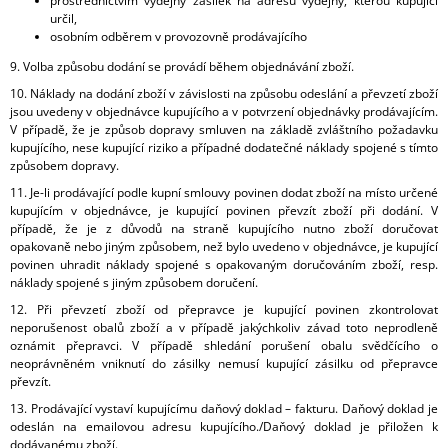
prostřednictvím výdejny zásilek na adresu výdejny, kterou kupující
určil,
osobním odběrem v provozovně prodávajícího
9.
Volba způsobu dodání se provádí během objednávání zboží.
10. Náklady na dodání zboží v závislosti na způsobu odeslání a převzetí zboží
jsou uvedeny v objednávce kupujícího a v potvrzení objednávky prodávajícím.
V případě, že je způsob dopravy smluven na základě zvláštního požadavku
kupujícího, nese kupující riziko a případné dodatečné náklady spojené s tímto
způsobem dopravy.
11. Je-li prodávající podle kupní smlouvy povinen dodat zboží na místo určené
kupujícím v objednávce, je kupující povinen převzít zboží při dodání. V
případě, že je z důvodů na straně kupujícího nutno zboží doručovat
opakovaně nebo jiným způsobem, než bylo uvedeno v objednávce, je kupující
povinen uhradit náklady spojené s opakovaným doručováním zboží, resp.
náklady spojené s jiným způsobem doručení.
12. Při převzetí zboží od přepravce je kupující povinen zkontrolovat
neporušenost obalů zboží a v případě jakýchkoliv závad toto neprodleně
oznámit přepravci. V případě shledání porušení obalu svědčícího o
neoprávněném vniknutí do zásilky nemusí kupující zásilku od přepravce
převzít.
13. Prodávající vystaví kupujícímu daňový doklad – fakturu. Daňový doklad je
odeslán na emailovou adresu kupujícího./Daňový doklad je přiložen k
dodávanému zboží.