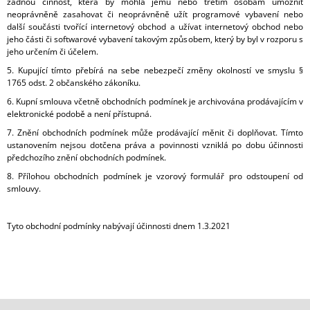
žádnou činnost, která by mohla jemu nebo třetím osobám umožnit
neoprávněně zasahovat či neoprávněně užít programové vybavení nebo
další součásti tvořící internetový obchod a užívat internetový obchod nebo
jeho části či softwarové vybavení takovým způsobem, který by byl v rozporu s
jeho určením či účelem.
5. Kupující tímto přebírá na sebe nebezpečí změny okolností ve smyslu §
1765 odst. 2 občanského zákoníku.
6. Kupní smlouva včetně obchodních podmínek je archivována prodávajícím v
elektronické podobě a není přístupná.
7. Znění obchodních podmínek může prodávající měnit či doplňovat. Tímto
ustanovením nejsou dotčena práva a povinnosti vzniklá po dobu účinnosti
předchozího znění obchodních podmínek.
8. Přílohou obchodních podmínek je vzorový formulář pro odstoupení od
smlouvy.
Tyto obchodní podmínky nabývají účinnosti dnem 1.3.2021