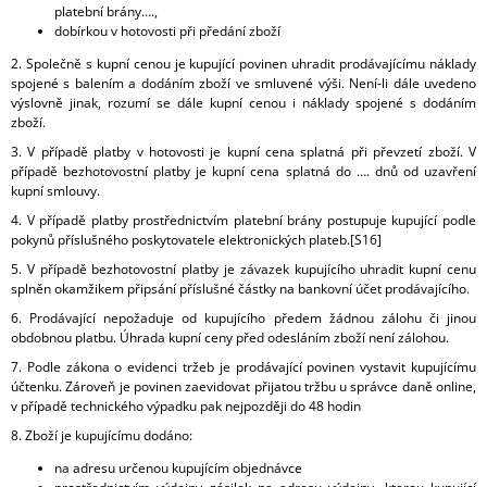
platební brány….,
dobírkou v hotovosti při předání zboží
2. Společně s kupní cenou je kupující povinen uhradit prodávajícímu náklady
spojené s balením a dodáním zboží ve smluvené výši. Není-li dále uvedeno
výslovně jinak, rozumí se dále kupní cenou i náklady spojené s dodáním
zboží.
3. V případě platby v hotovosti je kupní cena splatná při převzetí zboží. V
případě bezhotovostní platby je kupní cena splatná do …. dnů od uzavření
kupní smlouvy.
4. V případě platby prostřednictvím platební brány postupuje kupující podle
pokynů příslušného poskytovatele elektronických plateb.[S16]
5. V případě bezhotovostní platby je závazek kupujícího uhradit kupní cenu
splněn okamžikem připsání příslušné částky na bankovní účet prodávajícího.
6. Prodávající nepožaduje od kupujícího předem žádnou zálohu či jinou
obdobnou platbu. Úhrada kupní ceny před odesláním zboží není zálohou.
7. Podle zákona o evidenci tržeb je prodávající povinen vystavit kupujícímu
účtenku. Zároveň je povinen zaevidovat přijatou tržbu u správce daně online,
v případě technického výpadku pak nejpozději do 48 hodin
8. Zboží je kupujícímu dodáno:
na adresu určenou kupujícím objednávce