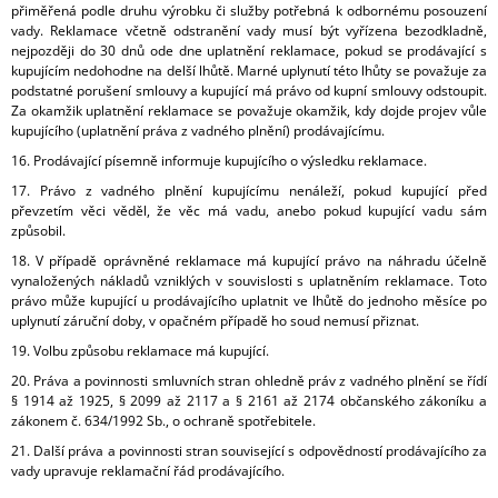
přiměřená podle druhu výrobku či služby potřebná k odbornému posouzení
vady. Reklamace včetně odstranění vady musí být vyřízena bezodkladně,
nejpozději do 30 dnů ode dne uplatnění reklamace, pokud se prodávající s
kupujícím nedohodne na delší lhůtě. Marné uplynutí této lhůty se považuje za
podstatné porušení smlouvy a kupující má právo od kupní smlouvy odstoupit.
Za okamžik uplatnění reklamace se považuje okamžik, kdy dojde projev vůle
kupujícího (uplatnění práva z vadného plnění) prodávajícímu.
16. Prodávající písemně informuje kupujícího o výsledku reklamace.
17. Právo z vadného plnění kupujícímu nenáleží, pokud kupující před
převzetím věci věděl, že věc má vadu, anebo pokud kupující vadu sám
způsobil.
18. V případě oprávněné reklamace má kupující právo na náhradu účelně
vynaložených nákladů vzniklých v souvislosti s uplatněním reklamace. Toto
právo může kupující u prodávajícího uplatnit ve lhůtě do jednoho měsíce po
uplynutí záruční doby, v opačném případě ho soud nemusí přiznat.
19. Volbu způsobu reklamace má kupující.
20. Práva a povinnosti smluvních stran ohledně práv z vadného plnění se řídí
§ 1914 až 1925, § 2099 až 2117 a § 2161 až 2174 občanského zákoníku a
zákonem č. 634/1992 Sb., o ochraně spotřebitele.
21. Další práva a povinnosti stran související s odpovědností prodávajícího za
vady upravuje reklamační řád prodávajícího.