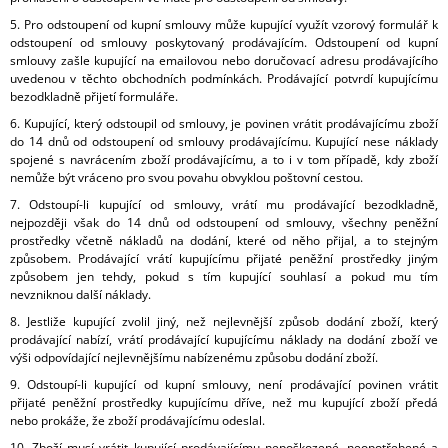
5. Pro odstoupení od kupní smlouvy může kupující využít vzorový formulář k
odstoupení od smlouvy poskytovaný prodávajícím. Odstoupení od kupní
smlouvy zašle kupující na emailovou nebo doručovací adresu prodávajícího
uvedenou v těchto obchodních podmínkách. Prodávající potvrdí kupujícímu
bezodkladně přijetí formuláře.
6. Kupující, který odstoupil od smlouvy, je povinen vrátit prodávajícímu zboží
do 14 dnů od odstoupení od smlouvy prodávajícímu. Kupující nese náklady
spojené s navrácením zboží prodávajícímu, a to i v tom případě, kdy zboží
nemůže být vráceno pro svou povahu obvyklou poštovní cestou.
7. Odstoupí-li kupující od smlouvy, vrátí mu prodávající bezodkladně,
nejpozději však do 14 dnů od odstoupení od smlouvy, všechny peněžní
prostředky včetně nákladů na dodání, které od něho přijal, a to stejným
způsobem. Prodávající vrátí kupujícímu přijaté peněžní prostředky jiným
způsobem jen tehdy, pokud s tím kupující souhlasí a pokud mu tím
nevzniknou další náklady.
8. Jestliže kupující zvolil jiný, než nejlevnější způsob dodání zboží, který
prodávající nabízí, vrátí prodávající kupujícímu náklady na dodání zboží ve
výši odpovídající nejlevnějšímu nabízenému způsobu dodání zboží.
9. Odstoupí-li kupující od kupní smlouvy, není prodávající povinen vrátit
přijaté peněžní prostředky kupujícímu dříve, než mu kupující zboží předá
nebo prokáže, že zboží prodávajícímu odeslal.
10. Zboží musí vrátit kupující prodávajícímu nepoškozené, neopotřebené a