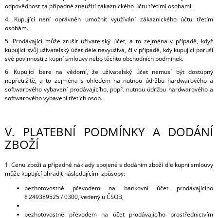
odpovědnost za případné zneužití zákaznického účtu třetími osobami.
4. Kupující není oprávněn umožnit využívání zákaznického účtu třetím
osobám.
5. Prodávající může zrušit uživatelský účet, a to zejména v případě, když
kupující svůj uživatelský účet déle nevyužívá, či v případě, kdy kupující poruší
své povinnosti z kupní smlouvy nebo těchto obchodních podmínek.
6. Kupující bere na vědomí, že uživatelský účet nemusí být dostupný
nepřetržitě, a to zejména s ohledem na nutnou údržbu hardwarového a
softwarového vybavení prodávajícího, popř. nutnou údržbu hardwarového a
softwarového vybavení třetích osob.
V.
PLATEBNÍ PODMÍNKY A DODÁNÍ
ZBOŽÍ
1. Cenu zboží a případné náklady spojené s dodáním zboží dle kupní smlouvy
může kupující uhradit následujícími způsoby:
bezhotovostně převodem na bankovní účet prodávajícího
č 249389525 / 0300, vedený u ČSOB,
bezhotovostně platební kartou,
bezhotovostně převodem na účet prodávajícího prostřednictvím