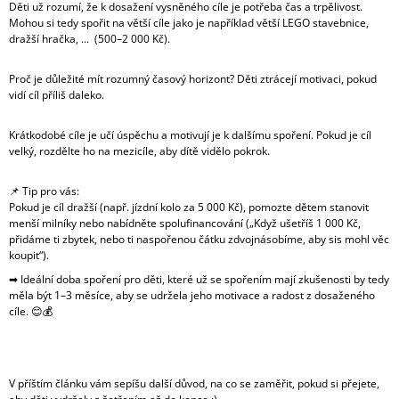
Děti už rozumí, že k dosažení vysněného cíle je potřeba čas a trpělivost.
J
Mohou si tedy spořit na větší cíle jako je například větší LEGO stavebnice,
E
dražší hračka, ... (500–2 000 Kč).
M
E
Proč je důležité mít rozumný časový horizont? Děti ztrácejí motivaci, pokud
vidí cíl příliš daleko.
POHÁDKA
O
Krátkodobé cíle je učí úspěchu a motivují je k dalšímu spoření. Pokud je cíl
SPLNĚNÝCH
SNECH
velký, rozdělte ho na mezicíle, aby dítě vidělo pokrok.
-
PDF
📌 Tip pro vás:
KE
Pokud je cíl dražší (např. jízdní kolo za 5 000 Kč), pomozte dětem stanovit
STAŽENÍ
menší milníky nebo nabídněte spolufinancování („Když ušetříš 1 000 Kč,
ZDARMA
přidáme ti zbytek, nebo ti naspořenou čátku zdvojnásobíme, aby sis mohl věc
1
koupit“).
Kč
➡ Ideální doba spoření pro děti, které už se spořením mají zkušenosti by tedy
měla být 1–3 měsíce, aby se udržela jeho motivace a radost z dosaženého
cíle. 😊💰
V příštím článku vám sepíšu další důvod, na co se zaměřit, pokud si přejete,