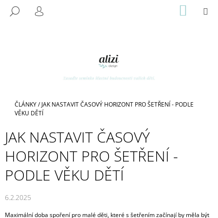
K
Přejít
NÁKUP
M
HLEDAT
na
KOŠÍK
O
PŘIHLÁŠENÍ
ZPĚT
ZPĚT
obsah
Š
Í
C
K
O
P
O
T
Domů
ČLÁNKY
/
JAK NASTAVIT ČASOVÝ HORIZONT PRO ŠETŘENÍ - PODLE
Ř
VĚKU DĚTÍ
E
JAK NASTAVIT ČASOVÝ
B
HORIZONT PRO ŠETŘENÍ -
U
J
PODLE VĚKU DĚTÍ
E
T
6.2.2025
E
N
Maximální doba spoření pro malé děti, které s šetřením začínají by měla být