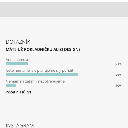
Z
Á
DOTAZNÍK
P
MÁTE UŽ POKLADNIČKU ALIZI DESIGN?
A
T
Ano, máme :)
(21%)
Í
Ještě nemáme, ale plánujeme si ji pořídit.
(69%)
Nemáme a zatím ji nepotřebujeme.
(10%)
Počet hlasů:
51
INSTAGRAM