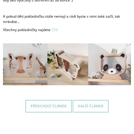
aby děti vydržely s šetřením až do konce :)
A pokud děti pokladničku stále nemají a rádi byste s nimi také začli, tak
mrkněte...
Všechny pokladničky najdete
ZDE
PŘEDCHOZÍ ČLÁNEK
DALŠÍ ČLÁNEK