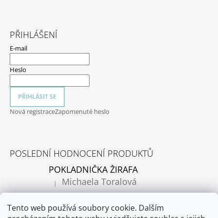
PŘIHLÁŠENÍ
E-mail
Heslo
PŘIHLÁSIT SE
Nová registrace
Zapomenuté heslo
POSLEDNÍ HODNOCENÍ PRODUKTŮ
POKLADNIČKA ŽIRAFA
Michaela Toralová
|
Hodnocení produktu je 5 z 5 hvězdiček.
Pokladnička je krásná. Moc děkujeme 😊
Tento web používá soubory cookie. Dalším