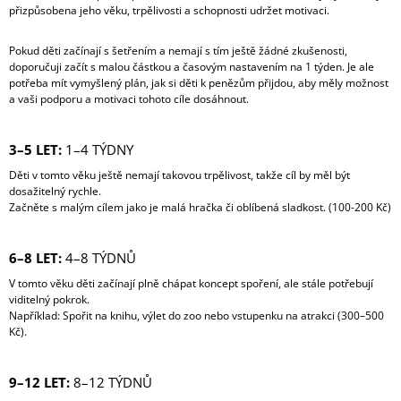
přizpůsobena jeho věku, trpělivosti a schopnosti udržet motivaci.
A
J
Pokud děti začínají s šetřením a nemají s tím ještě žádné zkušenosti,
Í
doporučuji začít s malou částkou a časovým nastavením na 1 týden. Je ale
potřeba mít vymyšlený plán, jak si děti k penězům přijdou, aby měly možnost
T
a vaši podporu a motivaci tohoto cíle dosáhnout.
?
3–5 LET:
1–4 TÝDNY
Děti v tomto věku ještě nemají takovou trpělivost, takže cíl by měl být
dosažitelný rychle.
HLEDAT
Začněte s malým cílem jako je malá hračka či oblíbená sladkost. (100-200 Kč)
6–8 LET:
4–8 TÝDNŮ
D
V tomto věku děti začínají plně chápat koncept spoření, ale stále potřebují
O
viditelný pokrok.
P
Například: Spořit na knihu, výlet do zoo nebo vstupenku na atrakci (300–500
O
Kč).
R
U
Č
9–12 LET:
8–12 TÝDNŮ
U