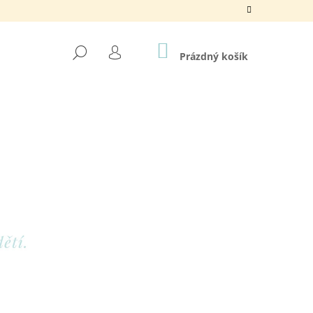
NÁKUPNÍ
HLEDAT
KOŠÍK
Prázdný košík
PŘIHLÁŠENÍ
Následující
NDA ..