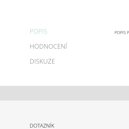
POPIS
POPIS 
HODNOCENÍ
DISKUZE
Z
Á
DOTAZNÍK