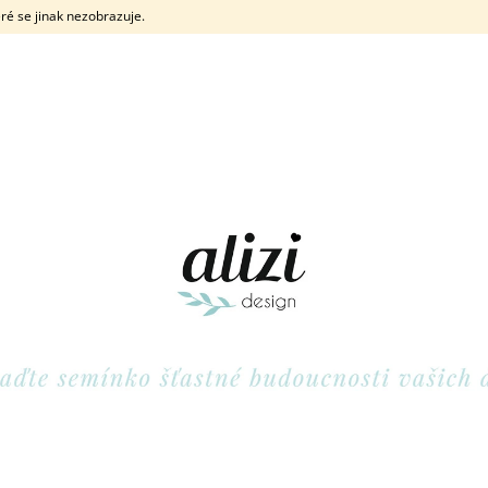
ré se jinak nezobrazuje.
CO POTŘEBUJETE NAJÍT?
HLEDAT
DOPORUČUJEME
POKLADNIČKA ŽIRAFA
POKLADNIČKA PA