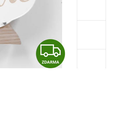
Z
ZDARMA
D
A
R