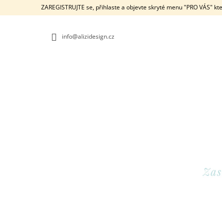
K
Přejít
ZAREGISTRUJTE se, přihlaste a objevte skryté menu "PRO VÁS" kte
na
O
ZPĚT
ZPĚT
obsah
DO
DO
Š
OBCHODU
OBCHODU
info@alizidesign.cz
Í
K
POKLADNIČKA KRÁLÍČEK