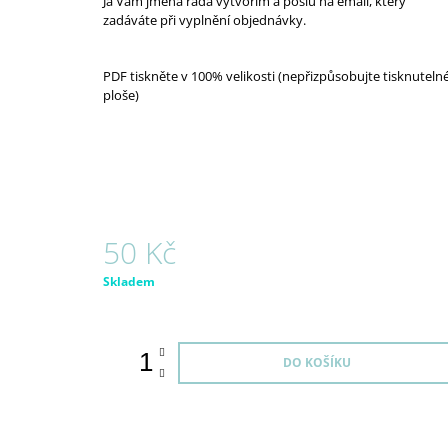
Já Vám jména ráda vytvořím a pošlu na email, který
zadáváte při vyplnění objednávky.
PDF tiskněte v 100% velikosti (nepřizpůsobujte tisknuteln
ploše)
50 Kč
Měrná
Skladem
cena:
DO KOŠÍKU