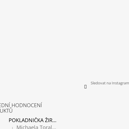
Sledovat na Instagra
EDNÍ HODNOCENÍ
UKTŮ
POKLADNIČKA ŽIRAFA
Michaela Toralová
|