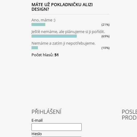
P
MÁTE UŽ POKLADNIČKU ALIZI
A
DESIGN?
T
Ano, máme :)
Í
(21%)
Ještě nemáme, ale plánujeme si ji pořídit.
(69%)
Nemáme a zatím ji nepotřebujeme.
(10%)
Počet hlasů:
51
PŘIHLÁŠENÍ
POSL
PROD
E-mail
Heslo