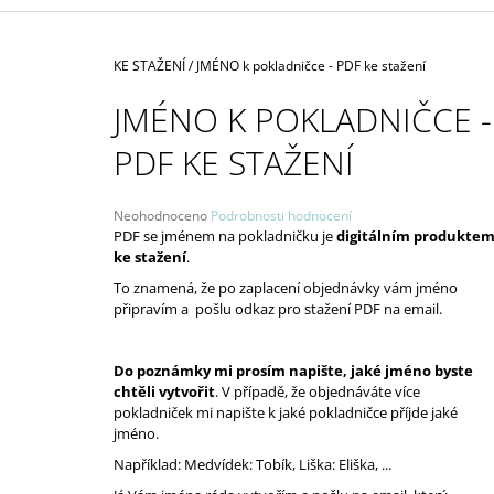
1 850 Kč
Domů
KE STAŽENÍ
/
JMÉNO k pokladničce - PDF ke stažení
JMÉNO K POKLADNIČCE -
PDF KE STAŽENÍ
Průměrné
Neohodnoceno
Podrobnosti hodnocení
hodnocení
PDF se jménem na pokladničku je
digitálním produkte
produktu
ke stažení
.
je
To znamená, že po zaplacení objednávky vám jméno
0,0
připravím a pošlu odkaz pro stažení PDF na email.
z
5
hvězdiček.
Do poznámky mi prosím napište, jaké jméno byste
chtěli vytvořit
. V případě, že objednáváte více
pokladniček mi napište k jaké pokladničce příjde jaké
jméno.
Například: Medvídek: Tobík, Liška: Eliška, ...