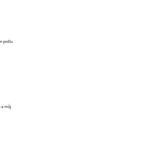
m pošlu
u a můj