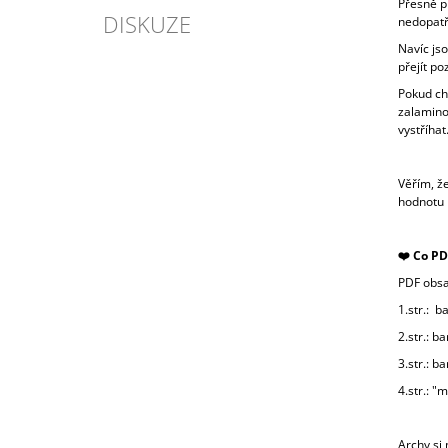
Přesně pr
DISKUZE
nedopatř
Navíc js
přejít po
Pokud ch
zalamino
vystříhat.
Věřím, že
hodnotu 
❤️ Co P
PDF obsa
1.str.: b
2.str.: b
3.str.: b
4.str.: "m
Archy si