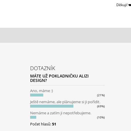
Děkuji! ❤
Z
Á
DOTAZNÍK
P
MÁTE UŽ POKLADNIČKU ALIZI
A
DESIGN?
T
Ano, máme :)
Í
(21%)
Ještě nemáme, ale plánujeme si ji pořídit.
(69%)
Nemáme a zatím ji nepotřebujeme.
(10%)
Počet hlasů:
51