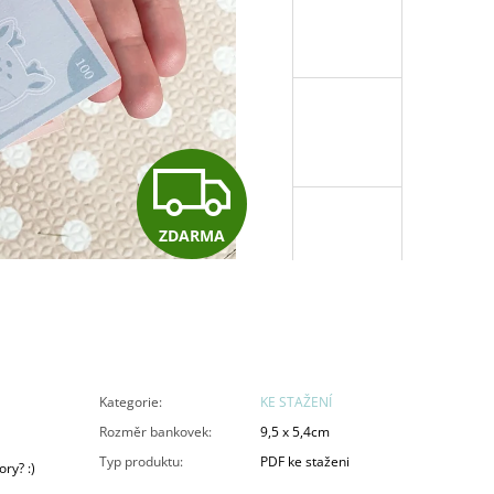
Z
ZDARMA
D
A
R
Kategorie
:
KE STAŽENÍ
Rozměr bankovek
:
9,5 x 5,4cm
Typ produktu
:
PDF ke staženi
ry? :)