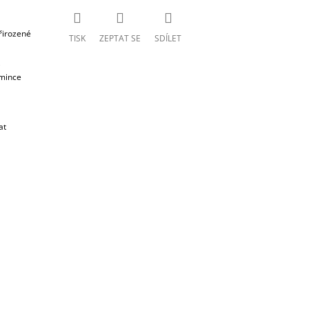
M
řirozené
A
TISK
ZEPTAT SE
SDÍLET
)
 mince
at