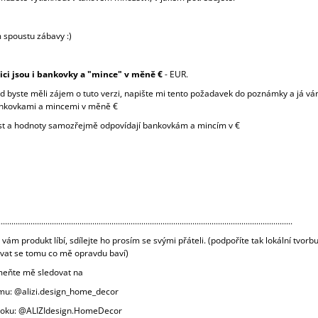
 spoustu zábavy :)
ici jsou i bankovky a "mince" v měně
€
-
EUR.
d byste měli zájem o tuto verzi, napište mi tento požadavek do poznámky a já vá
ankovkami a mincemi v měně
€
t a hodnoty samozřejmě odpovídají bankovkám a mincím v €
..........................................................................................................................................
vám produkt líbí, sdílejte ho prosím se svými přáteli. (podpoříte tak lokální tvorb
vat se tomu co mě opravdu baví)
eňte mě sledovat na
mu: @alizi.design_home_decor
ooku: @ALIZIdesign.HomeDecor