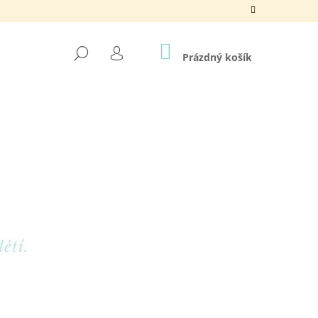
NÁKUPNÍ
HLEDAT
KOŠÍK
Prázdný košík
PŘIHLÁŠENÍ
Následující
NDA ..