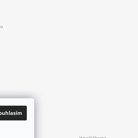
mu
ouhlasím
Vytvořil Shoptet