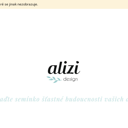
ré se jinak nezobrazuje.
CO POTŘEBUJETE NAJÍT?
HLEDAT
DOPORUČUJEME
POKLADNIČKA ŽIRAFA
POKLADNIČKA PA