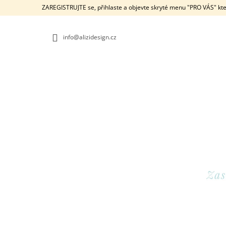
K
Přejít
ZAREGISTRUJTE se, přihlaste a objevte skryté menu "PRO VÁS" kte
na
O
ZPĚT
ZPĚT
obsah
DO
DO
Š
OBCHODU
OBCHODU
info@alizidesign.cz
Í
K
POKLADNIČKA KRÁLÍČEK