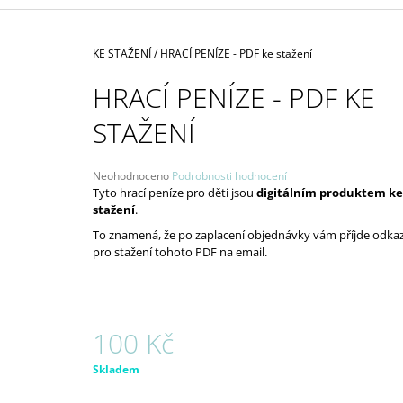
1 850 Kč
Domů
KE STAŽENÍ
/
HRACÍ PENÍZE - PDF ke stažení
HRACÍ PENÍZE - PDF KE
STAŽENÍ
Průměrné
Neohodnoceno
Podrobnosti hodnocení
hodnocení
Tyto hrací peníze pro děti jsou
digitálním produktem ke
produktu
stažení
.
je
To znamená, že po zaplacení objednávky vám příjde odka
0,0
pro stažení tohoto PDF na email.
z
5
hvězdiček.
100 Kč
Měrná
Skladem
cena: