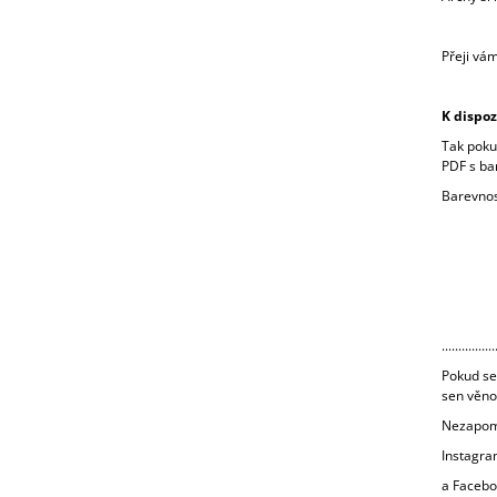
Přeji vám
K dispoz
Tak poku
PDF s b
Barevnos
................
Pokud se 
sen věno
Nezapom
Instagra
a Faceb