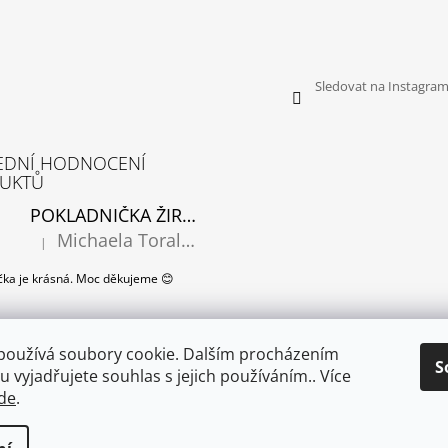
Sledovat na Instagra
EDNÍ HODNOCENÍ
UKTŮ
POKLADNIČKA ŽIRAFA
Michaela Toralová
|
Hodnocení produktu je 5 z 5 hvězdiček.
čka je krásná. Moc děkujeme 😊
používá soubory cookie. Dalším procházením
S
 vyjadřujete souhlas s jejich používáním.. Více
de
.
ALIZI design COM
vení cookies