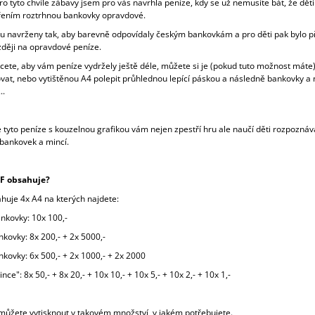
o tyto chvíle zábavy jsem pro vás navrhla peníze, kdy se už nemusíte bát, že děti
ením roztrhnou bankovky opravdové.
ou navrženy tak, aby barevně odpovídaly českým bankovkám a pro děti pak bylo p
zději na opravdové peníze.
cete, aby vám peníze vydržely ještě déle, můžete si je (pokud tuto možnost máte
vat, nebo vytištěnou A4 polepit průhlednou lepící páskou a následně bankovky a
..
 tyto peníze s kouzelnou grafikou vám nejen zpestří hru ale naučí děti rozpoznáv
bankovek a mincí.
DF obsahuje?
huje 4x A4 na kterých najdete:
ankovky: 10x 100,-
ankovky: 8x 200,- + 2x 5000,-
ankovky: 6x 500,- + 2x 1000,- + 2x 2000
ince": 8x 50,- + 8x 20,- + 10x 10,- + 10x 5,- + 10x 2,- + 10x 1,-
 můžete vytisknout v takovém množství, v jakém potřebujete.