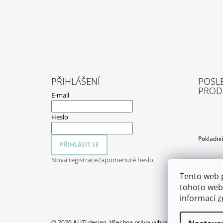
PŘIHLÁŠENÍ
POSL
PROD
E-mail
Heslo
Pokladni
PŘIHLÁSIT SE
Nová registrace
Zapomenuté heslo
Tento web 
tohoto webu
informací
z
© 2026 ALIZI design. Všechna práva vyhrazena.
Upravit nasta